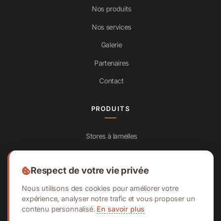
Nos produits
Nos services
Galerie
Partenaires
Contact
PRODUITS
Stores à lamelles
Volets roulants
Respect de votre vie privée
Stores balcons & terrasses
Nous utilisons des cookies pour améliorer votre
Moustiquaires
expérience, analyser notre trafic et vous proposer un
Portes de garage
contenu personnalisé.
En savoir plus