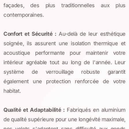
façades, des plus traditionnelles aux plus
Portes de garage
contemporaines.
Confort et Sécurité :
Au-delà de leur esthétique
Réparation & dépannage
soignée, ils assurent une isolation thermique et
acoustique performante pour maintenir votre
Motorisations & domotiques
intérieur agréable tout au long de l'année. Leur
système de verrouillage robuste garantit
également une protection renforcée de votre
habitat.
Qualité et Adaptabilité :
Fabriqués en aluminium
de qualité supérieure pour une longévité maximale,
nos volets s'adaptent sans difficulté aux gonds