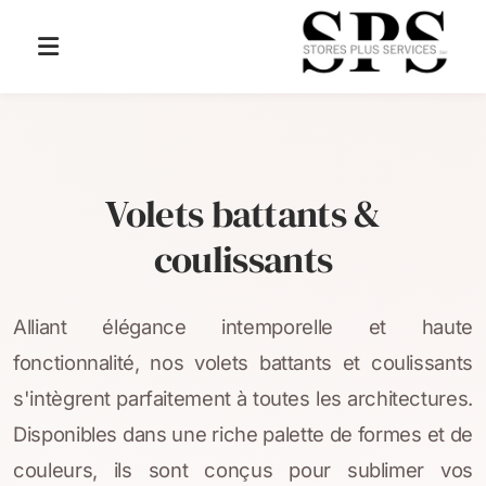
Stores à lamelles
Volets roulants
Volets battants &
coulissants
Store empilable
Volets battants & coulissants
Alliant élégance intemporelle et haute
fonctionnalité, nos volets battants et coulissants
Stores balcons, terrasses & pergolas
s'intègrent parfaitement à toutes les architectures.
Stores, rideaux d'intérieur & stores fenêtres de toit
Disponibles dans une riche palette de formes et de
couleurs, ils sont conçus pour sublimer vos
Moustiquaires