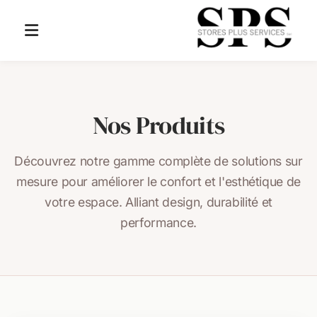
Stores à lamelles
Nos Produits
Volets roulants
Découvrez notre gamme complète de solutions sur
Store empilable
mesure pour améliorer le confort et l'esthétique de
Volets battants & coulissants
votre espace. Alliant design, durabilité et
performance.
Stores balcons, terrasses & pergolas
Stores, rideaux d'intérieur & stores fenêtres de toit
Moustiquaires