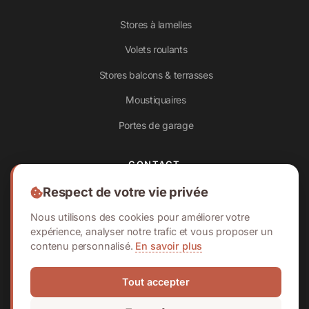
Stores à lamelles
Volets roulants
Stores balcons & terrasses
Moustiquaires
Portes de garage
CONTACT
Respect de votre vie privée
Batterie Bémont 208
1932 Bovernier, Valais
Nous utilisons des cookies pour améliorer votre
expérience, analyser notre trafic et vous proposer un
+41 76 340 28 69
contenu personnalisé.
En savoir plus
info@storesplus-services.ch
Tout accepter